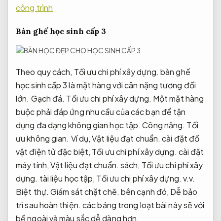
công trình
Bàn ghế học sinh cấp 3
Theo quy cách,
Tối ưu chi phí xây dựng.
bàn ghế
học sinh cấp 3 là mặt hàng với cân nặng tương đối
lớn.
Gạch đá.
Tối ưu chi phí xây dựng.
Một mặt hàng
buộc phải đáp ứng nhu cầu của các bạn để tận
dụng đa dạng không gian học tập.
Công năng.
Tối
ưu không gian.
Ví dụ,
Vật liệu đạt chuẩn.
cài đặt đồ
vật điện tử đặc biệt,
Tối ưu chi phí xây dựng.
cài đặt
máy tính,
Vật liệu đạt chuẩn.
sách,
Tối ưu chi phí xây
dựng.
tài liệu học tập,
Tối ưu chi phí xây dựng.
v.v.
Biệt thự.
Giám sát chặt chẽ.
bên cạnh đó,
Dễ bảo
trì sau hoàn thiện.
các bảng trong loạt bài này sẽ với
bề ngoài và màu sắc dễ dàng hơn.